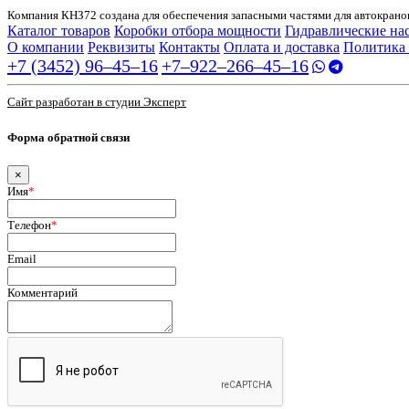
Компания КНЗ72 создана для обеспечения запасными частями для автокранов
Каталог товаров
Коробки отбора мощности
Гидравлические на
О компании
Реквизиты
Контакты
Оплата и доставка
Политика
+7 (3452) 96‒45‒16
+7‒922‒266‒45‒16
Сайт разработан в студии Эксперт
Форма обратной связи
×
Имя
*
Телефон
*
Email
Комментарий