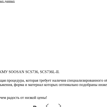
ных данных
ы КМУ SOOSAN SCS736, SCS736L-II.
щая процедура, которая требует наличия специализированного о
жения, форма и материал которых оптимально подобраны инжен
 чем радость от низкой цены!