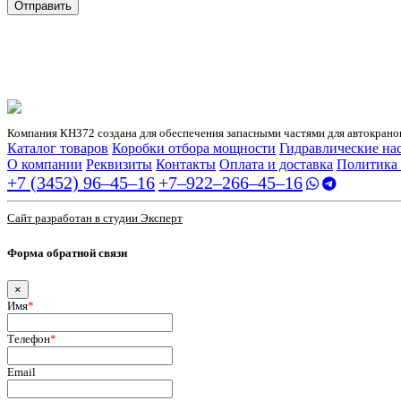
Отправить
Нажимая кнопку «Отправить» я даю свое согласие на обработку
персональных данных
Компания КНЗ72 создана для обеспечения запасными частями для автокранов
Каталог товаров
Коробки отбора мощности
Гидравлические на
О компании
Реквизиты
Контакты
Оплата и доставка
Политика
+7 (3452) 96‒45‒16
+7‒922‒266‒45‒16
Сайт разработан в студии Эксперт
Форма обратной связи
×
Имя
*
Телефон
*
Email