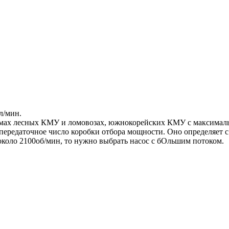
л/мин.
емах лесных КМУ и ломовозах, южнокорейских КМУ с максимальн
ередаточное число коробки отбора мощности. Оно определяет с к
 около 2100об/мин, то нужно выбрать насос с бОльшим потоком.