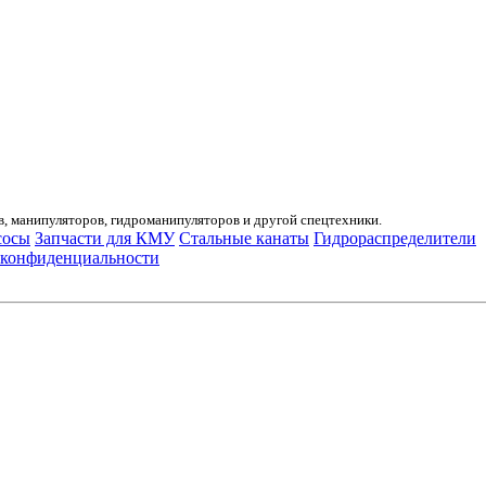
, манипуляторов, гидроманипуляторов и другой спецтехники.
сосы
Запчасти для КМУ
Стальные канаты
Гидрораспределители
 конфиденциальности