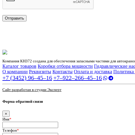
Отправить
Нажимая кнопку «Отправить» я даю свое согласие на обработку
персональных данных
Компания КНЗ72 создана для обеспечения запасными частями для автокранов
Каталог товаров
Коробки отбора мощности
Гидравлические на
О компании
Реквизиты
Контакты
Оплата и доставка
Политика
+7 (3452) 96‒45‒16
+7‒922‒266‒45‒16
Сайт разработан в студии Эксперт
Форма обратной связи
×
Имя
*
Телефон
*